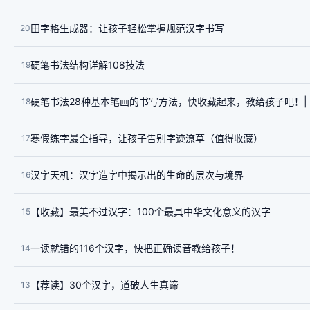
田字格生成器：让孩子轻松掌握规范汉字书写
20
​硬笔书法结构详解108技法
19
硬笔书法28种基本笔画的书写方法，快收藏起来，教给孩子吧！|
18
寒假练字最全指导，让孩子告别字迹潦草（值得收藏）
17
汉字天机：汉字造字中揭示出的生命的层次与境界
16
【收藏】最美不过汉字：100个最具中华文化意义的汉字
15
一读就错的116个汉字，快把正确读音教给孩子！
14
【荐读】30个汉字，道破人生真谛
13