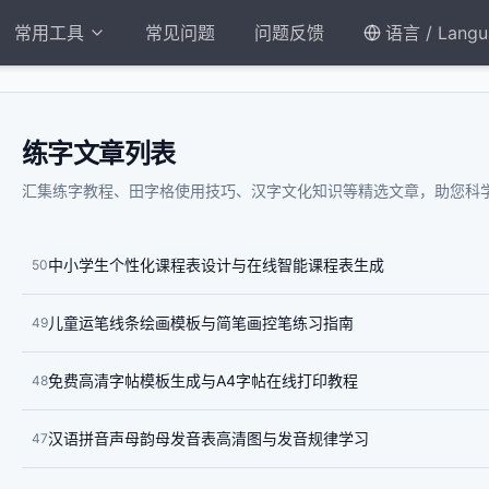
常用工具
常见问题
问题反馈
语言 / Langu
练字文章列表
汇集练字教程、田字格使用技巧、汉字文化知识等精选文章，助您科
中小学生个性化课程表设计与在线智能课程表生成
50
儿童运笔线条绘画模板与简笔画控笔练习指南
49
免费高清字帖模板生成与A4字帖在线打印教程
48
汉语拼音声母韵母发音表高清图与发音规律学习
47