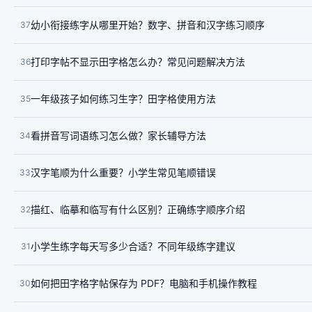
幼小衔接练字从哪里开始？数字、拼音和汉字练习顺序
37
打印字帖不显示田字格怎么办？常见问题解决方法
36
一年级孩子如何练习生字？田字格使用方法
35
看拼音写词语练习怎么做？家长辅导方法
34
汉字笔顺为什么重要？小学生常见笔顺错误
33
描红、临摹和临写有什么区别？正确练字顺序介绍
32
小学生练字每天写多少合适？不同年级练字建议
31
如何把田字格字帖保存为 PDF？电脑和手机操作教程
30