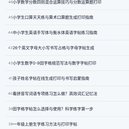
小学数学分数四则混合运算技巧与分数运算题打印
46
小学生口算天天练与算术口算题生成打印指南
45
中小学生英语手写体与衡水体英语字帖练习指南
44
26个英文字母大小写书写占格与字母字帖生成
43
小学生数字0-9田字格规范写法与数字字帖打印
42
孩子姓名字帖在线生成打印与书写启蒙指南
41
看拼音写词语专项练习怎么做？高效词汇记忆法
40
田字格字帖怎么选择与使用？科学练字第一步
39
一年级上册生字练习方法与打印字帖
38