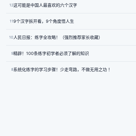
这可能是中国人最喜欢的六个汉字
12
9个汉字拆开看，9个角度悟人生
11
人民日报：练字全攻略！（强烈推荐家长收藏）
10
精辟！100条练字初学者必须了解的知识
9
系统化练字的学习步骤！少走弯路，不做无用之功 ！
8