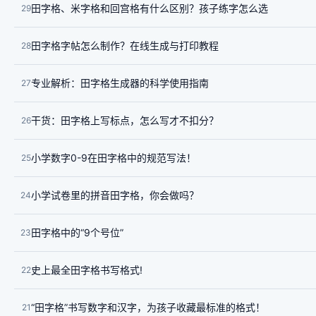
田字格、米字格和回宫格有什么区别？孩子练字怎么选
29
田字格字帖怎么制作？在线生成与打印教程
28
专业解析：田字格生成器的科学使用指南
27
干货：田字格上写标点，怎么写才不扣分？
26
小学数字0-9在田字格中的规范写法！
25
小学试卷里的拼音田字格，你会做吗？
24
田字格中的“9个号位”
23
史上最全田字格书写格式!
22
“田字格”书写数字和汉字，为孩子收藏最标准的格式！
21