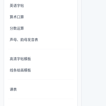
英语字帖
算术口算
分数运算
声母、韵母发音表
高清字帖模板
线条绘画模板
课表