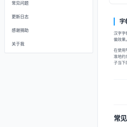
常见问题
更新日志
字
感谢捐助
汉字字
偏效果
关于我
在使用
准地约
子当下
常见