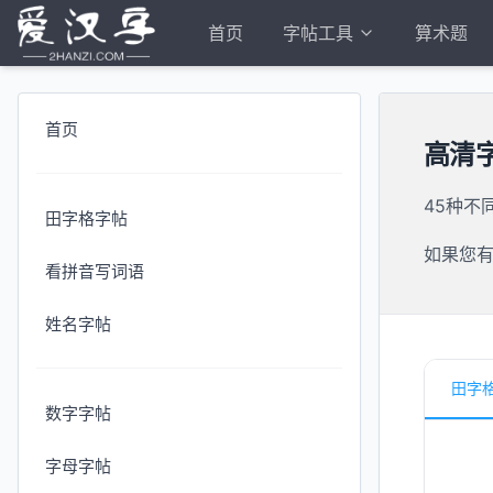
首页
字帖工具
算术题
首页
高清
45种不
田字格字帖
如果您
看拼音写词语
姓名字帖
田字
数字字帖
字母字帖