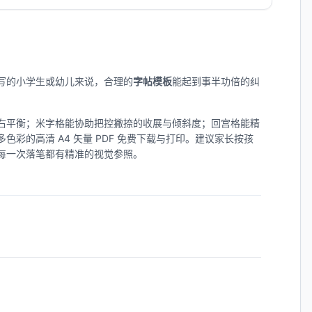
写的小学生或幼儿来说，合理的
字帖模板
能起到事半功倍的纠
右平衡；米字格能协助把控撇捺的收展与倾斜度；回宫格能精
色彩的高清 A4 矢量 PDF 免费下载与打印。建议家长按孩
每一次落笔都有精准的视觉参照。