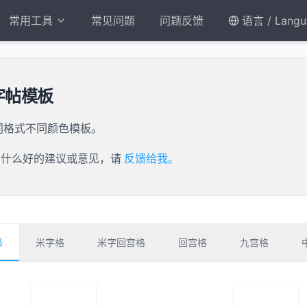
常用工具
常见问题
问题反馈
语言 / Langu
字帖模板
同格式不同颜色模板。
有什么好的建议或意见，请
反馈给我。
格
米字格
米字回宫格
回宫格
九宫格