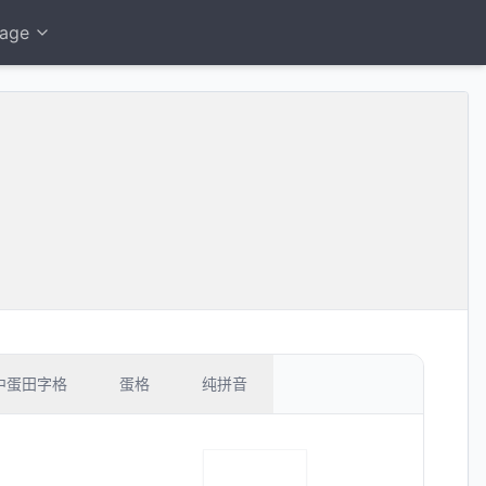
age
中蛋田字格
蛋格
纯拼音