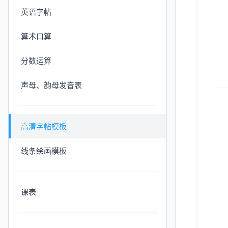
英语字帖
算术口算
分数运算
声母、韵母发音表
高清字帖模板
线条绘画模板
课表