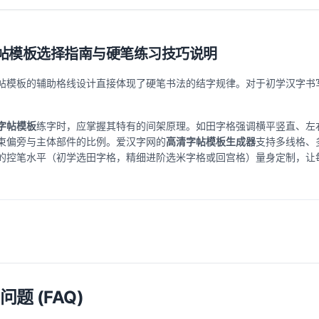
帖模板选择指南与硬笔练习技巧说明
帖模板的辅助格线设计直接体现了硬笔书法的结字规律。对于初学汉字书
。
字帖模板
练字时，应掌握其特有的间架原理。如田字格强调横平竖直、左
束偏旁与主体部件的比例。爱汉字网的
高清字帖模板生成器
支持多线格、多
的控笔水平（初学选田字格，精细进阶选米字格或回宫格）量身定制，让
问题 (FAQ)