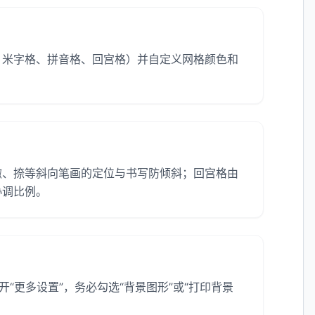
、米字格、拼音格、回宫格）并自定义网格颜色和
撇、捺等斜向笔画的定位与书写防倾斜；回宫格由
协调比例。
开“更多设置”，务必勾选“背景图形”或“打印背景