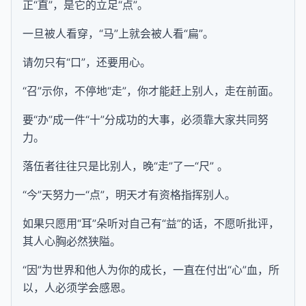
正“直”，是它的立足“点”。
一旦被人看穿，“马”上就会被人看“扁”。
请勿只有“口”，还要用心。
“召”示你，不停地“走”，你才能赶上别人，走在前面。
要“办”成一件“十”分成功的大事，必须靠大家共同努
力。
落伍者往往只是比别人，晚“走”了一“尺” 。
“今”天努力一“点”，明天才有资格指挥别人。
如果只愿用“耳”朵听对自己有“益”的话，不愿听批评，
其人心胸必然狭隘。
“因”为世界和他人为你的成长，一直在付出“心”血，所
以，人必须学会感恩。