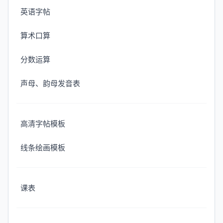
英语字帖
算术口算
分数运算
声母、韵母发音表
高清字帖模板
线条绘画模板
课表