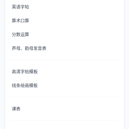
英语字帖
算术口算
分数运算
声母、韵母发音表
高清字帖模板
线条绘画模板
课表