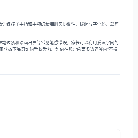
效训练孩子手指和手腕的精细肌肉协调性，缓解写字歪斜、拿笔
捏笔过紧和涂画出界等常见笔感错误。家长可以利用爱汉字网的
的涂画状态下练习如何手腕发力、如何在规定的两条边界线内“不撞