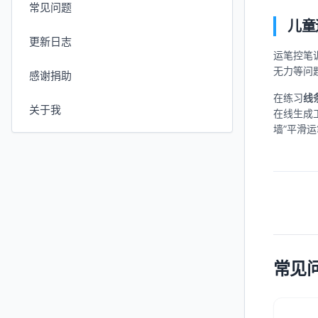
常见问题
儿童
更新日志
运笔控笔
无力等问
感谢捐助
在练习
线
关于我
在线生成
墙”平滑
常见问