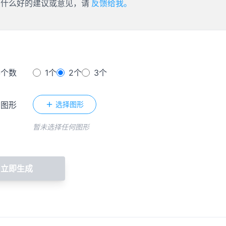
有什么好的建议或意见，请
反馈给我。
形个数
1个
2个
3个
的图形
选择图形
暂未选择任何图形
立即生成