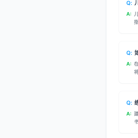
Q:
A:
Q:
A:
将
Q:
A: