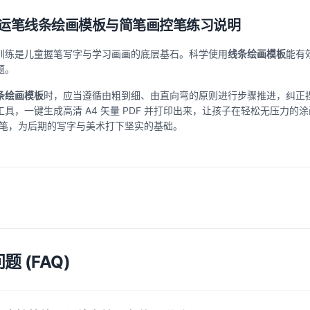
运笔线条绘画模板与简笔画控笔练习说明
训练是儿童握笔写字与学习画画的底层基石。科学使用
线条绘画模板
能有
题。
条绘画模板
时，应当遵循由粗到细、由直向弯的原则进行步骤推进，纠正
工具，一键生成高清 A4 矢量 PDF 并打印出来，让孩子在轻松无压力
运笔，为后期的写字与美术打下坚实的基础。
题 (FAQ)