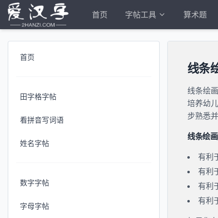
首页
字帖工具
算术题
首页
线条
线条绘
田字格字帖
培养幼
步熟悉
看拼音写词语
线条绘画
姓名字帖
有利
有利
数字字帖
有利
有利
字母字帖