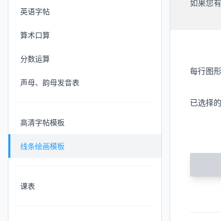
如果您
英语字帖
算术口算
分数运算
每行图
声母、韵母发音表
已选择
高清字帖模板
线条绘画模板
课表