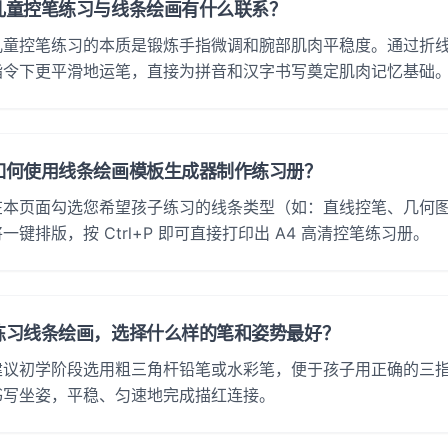
儿童控笔练习与线条绘画有什么联系？
儿童控笔练习的本质是锻炼手指微调和腕部肌肉平稳度。通过折
指令下更平滑地运笔，直接为拼音和汉字书写奠定肌肉记忆基础
如何使用线条绘画模板生成器制作练习册？
在本页面勾选您希望孩子练习的线条类型（如：直线控笔、几何图
一键排版，按 Ctrl+P 即可直接打印出 A4 高清控笔练习册。
练习线条绘画，选择什么样的笔和姿势最好？
建议初学阶段选用粗三角杆铅笔或水彩笔，便于孩子用正确的三指
书写坐姿，平稳、匀速地完成描红连接。