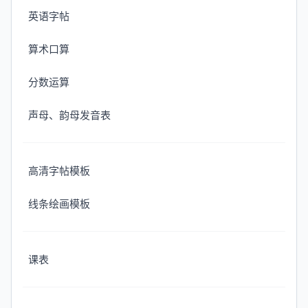
英语字帖
算术口算
分数运算
声母、韵母发音表
高清字帖模板
线条绘画模板
课表