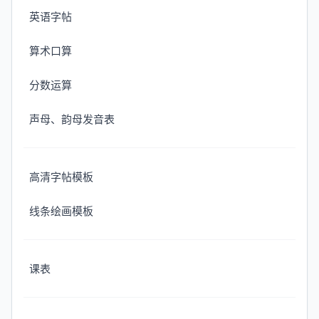
英语字帖
算术口算
分数运算
声母、韵母发音表
高清字帖模板
线条绘画模板
课表