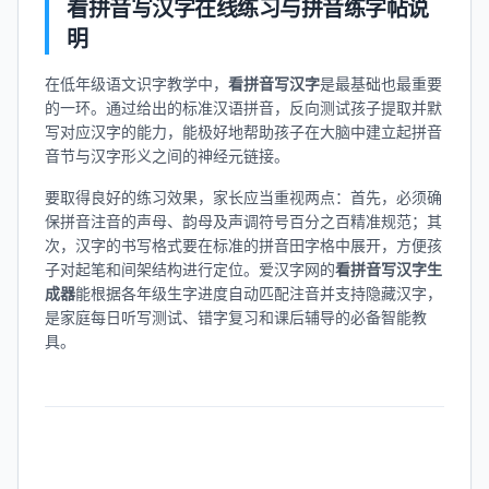
看拼音写汉字在线练习与拼音练字帖说
明
在低年级语文识字教学中，
看拼音写汉字
是最基础也最重要
的一环。通过给出的标准汉语拼音，反向测试孩子提取并默
写对应汉字的能力，能极好地帮助孩子在大脑中建立起拼音
音节与汉字形义之间的神经元链接。
要取得良好的练习效果，家长应当重视两点：首先，必须确
保拼音注音的声母、韵母及声调符号百分之百精准规范；其
次，汉字的书写格式要在标准的拼音田字格中展开，方便孩
子对起笔和间架结构进行定位。爱汉字网的
看拼音写汉字生
成器
能根据各年级生字进度自动匹配注音并支持隐藏汉字，
是家庭每日听写测试、错字复习和课后辅导的必备智能教
具。