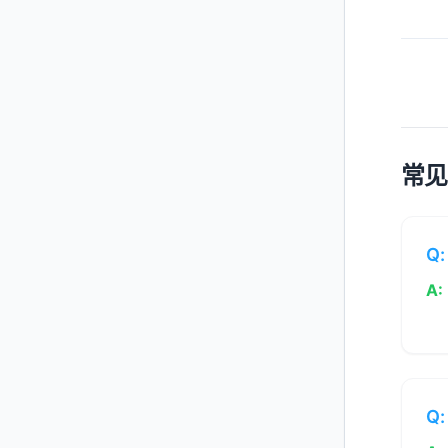
常见
Q:
A:
Q: