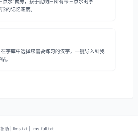
三点水”偏旁，孩子能明白所有带三点水的字
字形的记忆速度。
。在字库中选择您需要练习的汉字，一键导入到我
字帖。
谢捐助
|
llms.txt
|
llms-full.txt