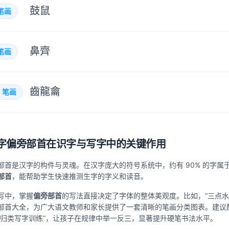
鼓
鼠
笔画
鼻
齊
笔画
齒
龍
龠
+
笔画
字偏旁部首在识字与写字中的关键作用
部首是汉字的构件与灵魂。在汉字庞大的符号系统中，约有 90% 的字属
部首
，能帮助学生快速推测生字的字义和读音。
写中，掌握
偏旁部首
的写法直接决定了字体的整体美观度。比如，“三点水
部首大全，为广大语文教师和家长提供了一套清晰的笔画分类图表。建议
首归类写字训练”，让孩子在规律中举一反三，显著提升硬笔书法水平。