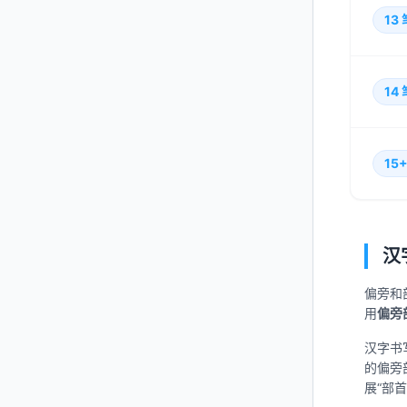
13
14
15
汉
偏旁和
用
偏旁
汉字书
的偏旁
展“部