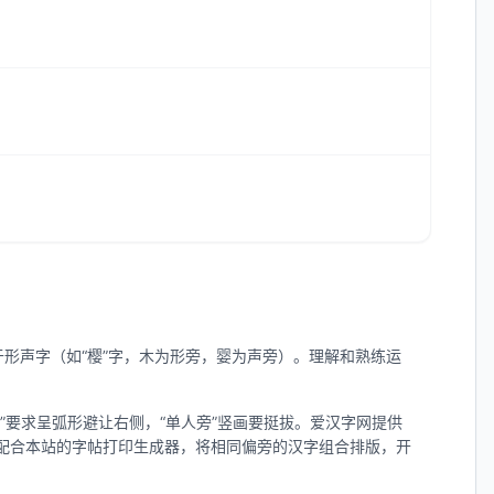
于形声字（如“樱”字，木为形旁，婴为声旁）。理解和熟练运
”要求呈弧形避让右侧，“单人旁”竖画要挺拔。爱汉字网提供
配合本站的字帖打印生成器，将相同偏旁的汉字组合排版，开