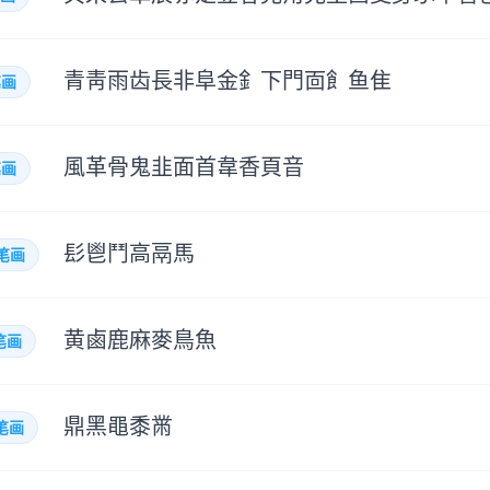
青
靑
雨
齿
長
非
阜
金
釒
下
門
靣
飠
鱼
隹
画
風
革
骨
鬼
韭
面
首
韋
香
頁
音
画
髟
鬯
鬥
高
鬲
馬
笔画
黄
鹵
鹿
麻
麥
鳥
魚
笔画
鼎
黑
黽
黍
黹
笔画