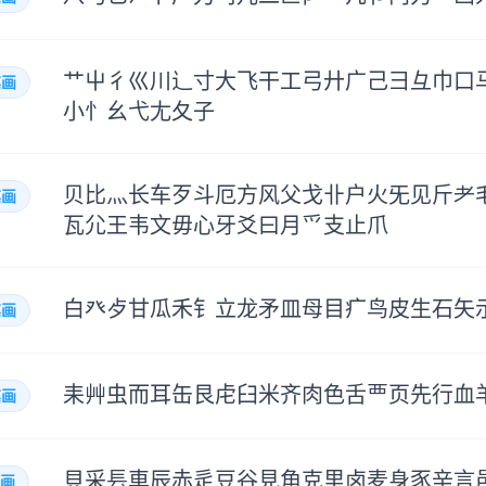
艹
屮
彳
巛
川
辶
寸
大
飞
干
工
弓
廾
广
己
彐
彑
巾
口
画
小
忄
幺
弋
尢
夂
子
贝
比
灬
长
车
歹
斗
厄
方
风
父
戈
卝
户
火
旡
见
斤
耂
画
瓦
尣
王
韦
文
毋
心
牙
爻
曰
月
爫
支
止
爪
白
癶
歺
甘
瓜
禾
钅
立
龙
矛
皿
母
目
疒
鸟
皮
生
石
矢
画
耒
艸
虫
而
耳
缶
艮
虍
臼
米
齐
肉
色
舌
覀
页
先
行
血
画
貝
采
镸
車
辰
赤
辵
豆
谷
見
角
克
里
卤
麦
身
豕
辛
言
画