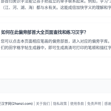
部首归类识字法能让孩子把孤立的单字联系起来。例如，学习“
（江、河、湖、海）都与水有关。这能成倍加快字义的理解和
如何在此偏旁部首大全页面查找和练习汉字？
您可以点击本页面相应笔画的偏旁部首，进入对应的偏旁字库
们的田字格字帖生成器中，即可生成高清可打印的笔顺和描红
汉字网(2hanzi.com)
|
关于我们
|
隐私政策
|
使用条款
|
免责声明
|
感