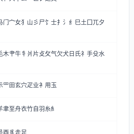
马
门
宀
女
犭
山
彡
尸
饣
士
扌
氵
纟
巳
土
囗
兀
夕
毛
木
肀
牛
牜
爿
片
攴
攵
气
欠
犬
日
氏
礻
手
殳
水
示
罒
田
玄
穴
疋
业
衤
用
玉
羊
聿
至
舟
衣
竹
自
羽
糸
糹
邑
酉
豸
走
足