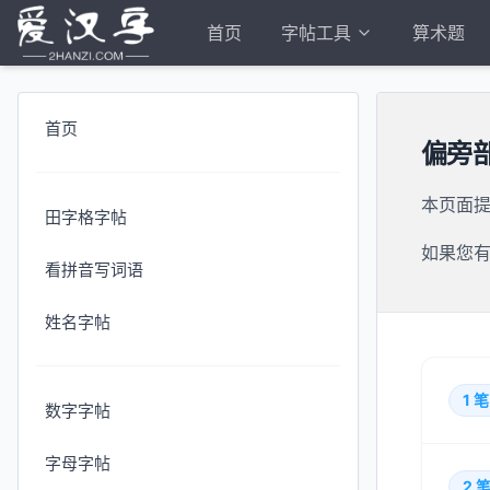
首页
字帖工具
算术题
首页
偏旁部
本页面提
田字格字帖
如果您
看拼音写词语
姓名字帖
1
笔
数字字帖
字母字帖
2
笔