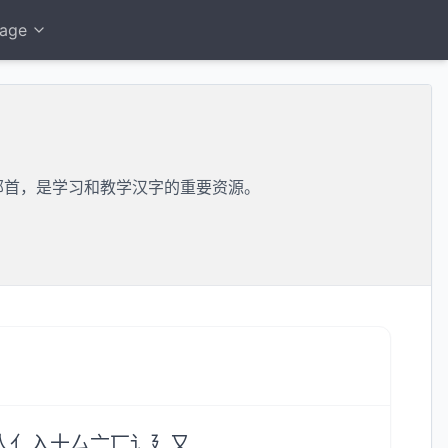
age
部首，是学习和教学汉字的重要资源。
人
亻
入
十
厶
亠
匸
讠
廴
又