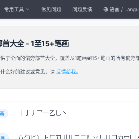
常用工具
常见问题
问题反馈
语言 / Langu
首大全 - 1至15+笔画
供了全面的偏旁部首大全，覆盖从1笔画到15+笔画的所有偏旁
有什么好的建议或意见，请
反馈给我。
丨
亅
丿
乛
一
乙
乚
丶
画
八
勹
匕
冫
卜
厂
刀
刂
儿
二
匚
阝
丷
几
卩
冂
力
冖
凵
画