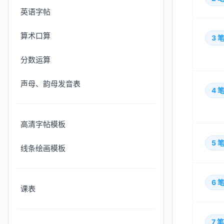
英语字帖
算术口算
3
笔
分数运算
声母、韵母发音表
4
笔
高清字帖模板
5
笔
线条绘画模板
6
笔
课表
7
笔