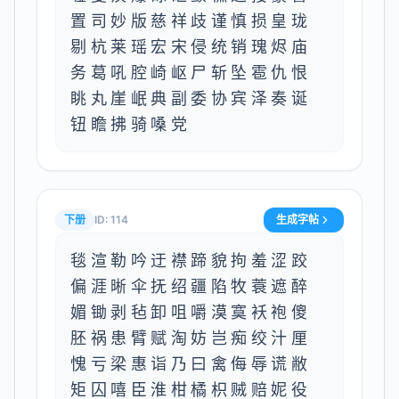
置司妙版慈祥歧谨慎损皇珑
剔杭莱瑶宏宋侵统销瑰烬庙
务葛吼腔崎岖尸斩坠雹仇恨
眺丸崖岷典副委协宾泽奏诞
钮瞻拂骑嗓党
下册
ID:
114
生成字帖
毯渲勒吟迂襟蹄貌拘羞涩跤
偏涯晰伞抚绍疆陷牧蓑遮醉
媚锄剥毡卸咀嚼漠寞袄袍傻
胚祸患臂赋淘妨岂痴绞汁厘
愧亏梁惠诣乃曰禽侮辱谎敝
矩囚嘻臣淮柑橘枳贼赔妮役