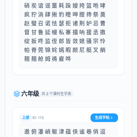
硝炭谊谣噩耗跺嫂挎篮咆哮
疯狞淌肆揪豹瞪呻膛搀祭奠
赵璧召诺怯瑟拒诸荆妒忌曹
督甘鲁延幔私寨擂呐援丞擞
绽扳咚监侄郎皆敛媳骚宗怜
帕脊莞锦姹嫣暇颇尼艇叉艄
翘翘舱姆祷雇哗
六年级
共
2
个课时生字表
上册
ID:
115
生成字帖
邀俯瀑峭躯津蕴侠谧巷俏逗