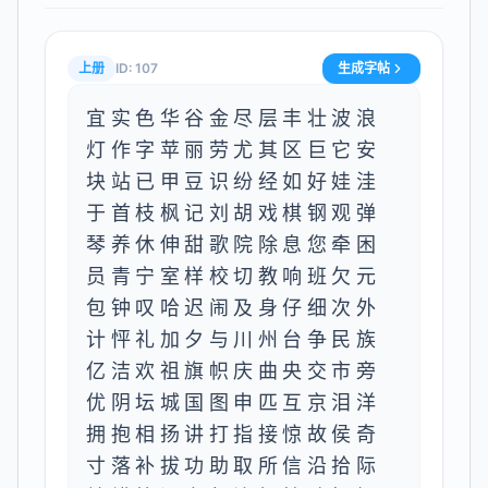
上册
ID:
107
生成字帖
宜实色华谷金尽层丰壮波浪
灯作字苹丽劳尤其区巨它安
块站已甲豆识纷经如好娃洼
于首枝枫记刘胡戏棋钢观弹
琴养休伸甜歌院除息您牵困
员青宁室样校切教响班欠元
包钟叹哈迟闹及身仔细次外
计怦礼加夕与川州台争民族
亿洁欢祖旗帜庆曲央交市旁
优阴坛城国图申匹互京泪洋
拥抱相扬讲打指接惊故侯奇
寸落补拔功助取所信沿拾际