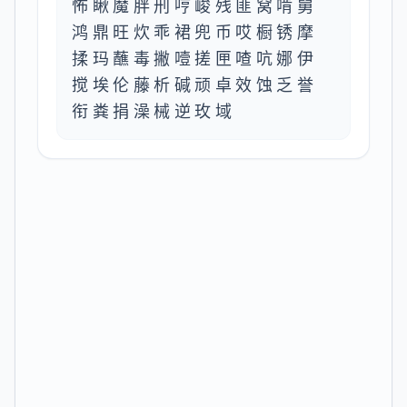
怖瞅魔胖刑哼峻残匪窝啃舅
鸿鼎旺炊乖裙兜币哎橱锈摩
揉玛蘸毒撇噎搓匣喳吭娜伊
搅埃伦藤析碱顽卓效蚀乏誉
衔粪捐澡械逆玫域