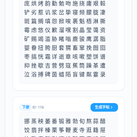
庞烘烤韵勤勉吻施挠庸艰毅
铲劣惹讥浆岔挚寝频朦胧凄
斑篇搁填怨掀唉裹魁梧淋撕
霉虑悠仪歉溜嘿割晶莹蔼资
矿赐竭滥胁睹嗡鹿骏鹰潺脂
婴眷扭胯厨套猬畜窜挽囫囵
枣搞恍霜详逝章咳嗽塑饼谱
抑挫歇吉营劈寇蕉筒躁革遭
泣浴搏碑茵蜡陌盲键粼霎录
下册
ID:
116
生成字帖
挪蒸秧萎番锻雅勃旬熬蒜醋
饺翡拌榛栗筝鞭麦寺逛籍屉