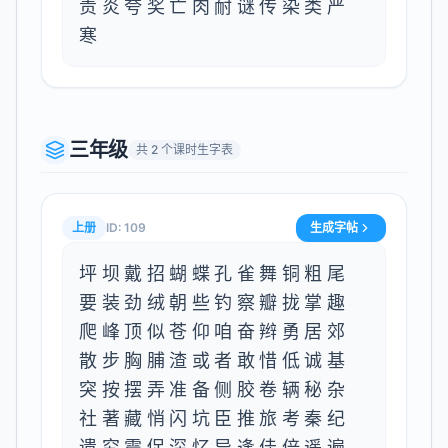
责炎夸奖亡肉耐谜传染类严
寒
三年级
共
2
个课时生字表
上册
ID:
109
生成字帖
坪坝戴招蝴蝶孔雀舞铜粗尾
要装劲绒朝些钓察瓣拢掌趣
爬峰顶似苍仰咱奋辫勇居郊
散步胸脯渣或者敢惜低诚基
突按摆弄准备侧胶卷辆秘杂
社著藏悄闪坑臣推旅考秦纪
遗究震促深忆异逢佳倍遥遍