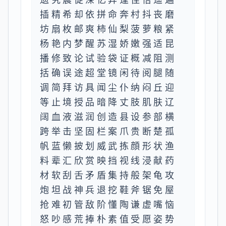
插精希却依拼命奔村抖丧磨
坊扇枚邮爽柿仙梨菠萝粮紧
杨艳内梦醒苏湿娇嫩强适昆
播修致论试验袋证概减阻测
括确误途超堂镜闲待阅腿随
调简拜访具闻尘仆纳闷丘迎
等止境授品暗降丈肢肌肤辽
阔血液滋润创造县设参部横
跨举击坚固栏案爪贵断楚孤
帆蓝懒披划威武拣顔形状渔
料辈汇欣赏映挡视线浸献药
材软刮舌矛盾集持般架龟攻
炮坦战神兵退挖鞋斧锯免屋
抢难初管敌阶懂陶谦虚嘴恼
怒吵感荒捧朴素值受愿姿势