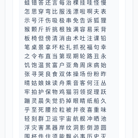
蛙错答还言每治棵挂哇怪慢
怎思穿弯比服浅漂啦啊夫表
示号汗伤吸极串免告诉狐狸
猴颗斤折挑根独满容易采背
板椅但傍清消由术吐注课铅
笔桌景拿坏松扎抓祝福句幸
之令布直当第现期轮路丑永
饥饱温贫富户亚角周床病始
张寻哭良食双体操场份粉昨
晴姑娘妹读舟乘音客何汪丛
牢拍护保物鸡猫羽领捉理跃
蹦灵晨失觉扔掉眼睛纸船久
乎至死腰捡粒被并夜喜重味
轻刻群卫运宇宙航舰冲晒池
浮灾害黑器岸纹洞影倒游圆
围杯件住须能飘必事历史灭