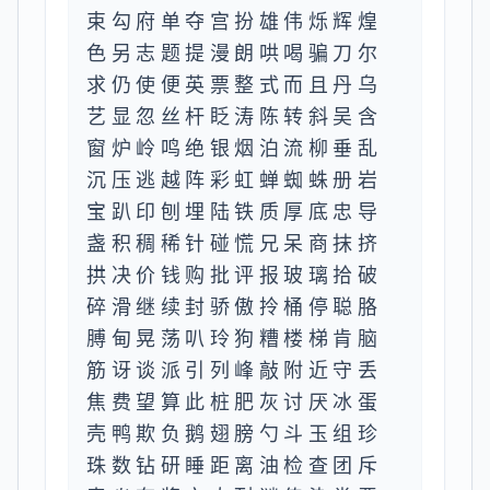
束勾府单夺宫扮雄伟烁辉煌
色另志题提漫朗哄喝骗刀尔
求仍使便英票整式而且丹乌
艺显忽丝杆眨涛陈转斜吴含
窗炉岭鸣绝银烟泊流柳垂乱
沉压逃越阵彩虹蝉蜘蛛册岩
宝趴印刨埋陆铁质厚底忠导
盏积稠稀针碰慌兄呆商抹挤
拱决价钱购批评报玻璃拾破
碎滑继续封骄傲拎桶停聪胳
膊甸晃荡叭玲狗糟楼梯肯脑
筋讶谈派引列峰敲附近守丢
焦费望算此桩肥灰讨厌冰蛋
壳鸭欺负鹅翅膀勺斗玉组珍
珠数钻研睡距离油检查团斥