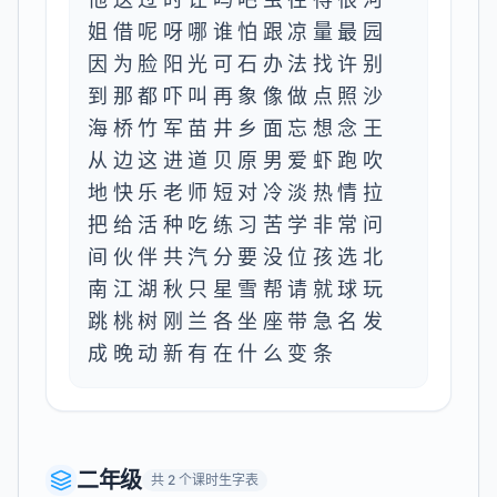
姐借呢呀哪谁怕跟凉量最园
因为脸阳光可石办法找许别
到那都吓叫再象像做点照沙
海桥竹军苗井乡面忘想念王
从边这进道贝原男爱虾跑吹
地快乐老师短对冷淡热情拉
把给活种吃练习苦学非常问
间伙伴共汽分要没位孩选北
南江湖秋只星雪帮请就球玩
跳桃树刚兰各坐座带急名发
成晚动新有在什么变条
二年级
共
2
个课时生字表