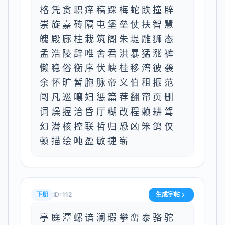
格凭贪职痒稿踩梅蛇跌撞辟
崇旋嘉砖隔屯堡垒仗扶智慧
魄殿廊柱栽筑阁朱堤雕狮态
孟浩陵辞唯舍君洪暴猛涨裤
懒稳俗衡序伏峡桂移湾彼袭
余怀旷暂胞脉帝义伯租振范
闯凡巡嚷妇惩篇荐翻帘页删
词燥握洽昏厅糊改程赖耕驾
幻潜核控联哲归恐凶笨鸽仅
顿描绘吨盈敏捷崭
下册
ID:
112
生成字帖
亭庭潭螺谙澜瑕攀峦泰骆驼