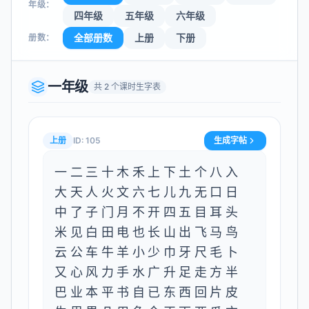
年级：
四年级
五年级
六年级
全部册数
上册
下册
册数：
一年级
共
2
个课时生字表
上册
ID:
105
生成字帖
一二三十木禾上下土个八入
大天人火文六七儿九无口日
中了子门月不开四五目耳头
米见白田电也长山出飞马鸟
云公车牛羊小少巾牙尺毛卜
又心风力手水广升足走方半
巴业本平书自已东西回片皮