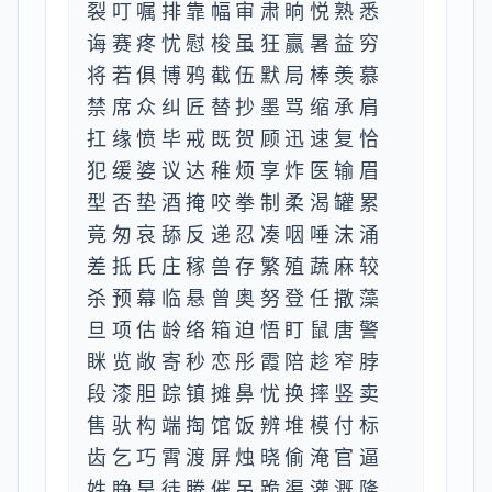
裂叮嘱排靠幅审肃晌悦熟悉
诲赛疼忧慰梭虽狂赢暑益穷
将若俱博鸦截伍默局棒羡慕
禁席众纠匠替抄墨骂缩承肩
扛缘愤毕戒既贺顾迅速复恰
犯缓婆议达稚烦享炸医输眉
型否垫酒掩咬拳制柔渴罐累
竟匆哀舔反递忍凑咽唾沫涌
差抵氏庄稼兽存繁殖蔬麻较
杀预幕临悬曾奥努登任撒藻
旦项估龄络箱迫悟盯鼠唐警
眯览敞寄秒恋彤霞陪趁窄脖
段漆胆踪镇摊鼻忧换摔竖卖
售驮构端掏馆饭辨堆模付标
齿乞巧霄渡屏烛晓偷淹官逼
姓睁旱徒腾催吊跪渠灌溉隆