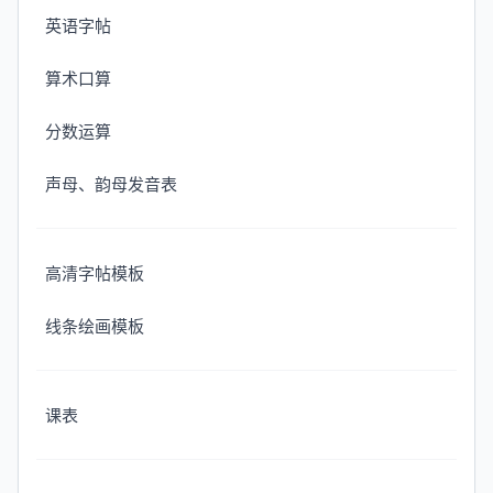
英语字帖
算术口算
分数运算
声母、韵母发音表
高清字帖模板
线条绘画模板
课表