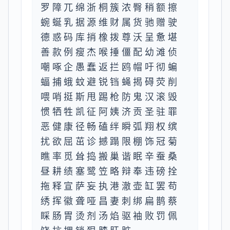
罗障兀绵浙桐簇浓臀稍额擦
蜿蜒乳据源维财属货驰赠驶
德惑码库捎橡拨尊沃呈惫堪
善款例瘦杰喉捶僵配幼滩侦
嘲啄企愚蠢返拦鸥帽吁彻蝙
蝠捕蛾蚊避锐铛蝇揭碍荧削
喂哨挺斯甩踢枪防鬼汉滚毁
惯牺牲凯征阿姨济贡圣驻罪
恶健康径畅磕绊瞬弧翔权缤
扰欲屈茁诊撼蹋限棚饰冠菊
瞧率觅耸捣搬巢谐眠辛蚕桑
昼耕绩塞鹭笠略辩奉违磅拴
拖释宣萨妄执港澈壶缸罢苟
绣挥徽聋哑昌妻刺绑扁鹊蔡
睬肠胃烫剂汤焰驱袖败罚佩