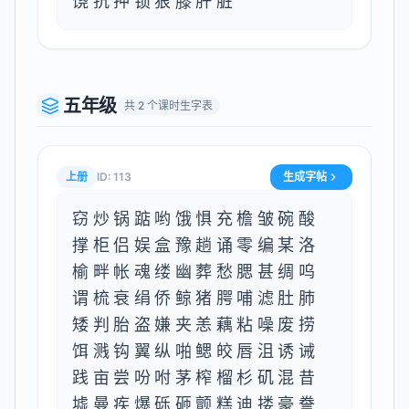
饶抗押锁狠膝肝脏
五年级
共
2
个课时生字表
上册
ID:
113
生成字帖
窃炒锅踮哟饿惧充檐皱碗酸
撑柜侣娱盒豫趟诵零编某洛
榆畔帐魂缕幽葬愁腮甚绸呜
谓梳衰绢侨鲸猪腭哺滤肚肺
矮判胎盗嫌夹恙藕粘噪废捞
饵溅钩翼纵啪鳃皎唇沮诱诫
践亩尝吩咐茅榨榴杉矶混昔
墟曼疾爆砾砸颤糕迪搂豪誊