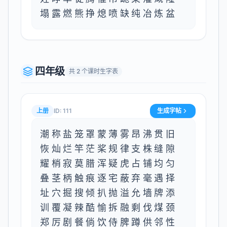
塌露燃熊挣熄喷缺纯冶炼盆
四年级
共
2
个课时生字表
上册
ID:
111
生成字帖
潮称盐笼罩蒙薄雾昂沸贯旧
恢灿烂竿茫桨规律支株缝隙
耀梢寂莫腊浑疑虎占铺均匀
叠茎柄触痕逐宅蔽弃毫遇择
址穴掘搜倾扒抛溢允墙牌添
训覆凝辣酷愉拆融剩伐煤颈
郑厉剧餐倘饮侍脾蹲供邻性