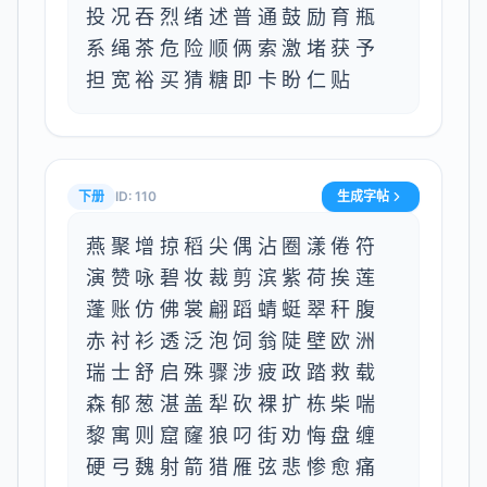
投况吞烈绪述普通鼓励育瓶
系绳茶危险顺俩索激堵获予
担宽裕买猜糖即卡盼仁贴
下册
ID:
110
生成字帖
燕聚增掠稻尖偶沾圈漾倦符
演赞咏碧妆裁剪滨紫荷挨莲
蓬账仿佛裳翩蹈蜻蜓翠秆腹
赤衬衫透泛泡饲翁陡壁欧洲
瑞士舒启殊骤涉疲政踏救载
森郁葱湛盖犁砍裸扩栋柴喘
黎寓则窟窿狼叼街劝悔盘缠
硬弓魏射箭猎雁弦悲惨愈痛