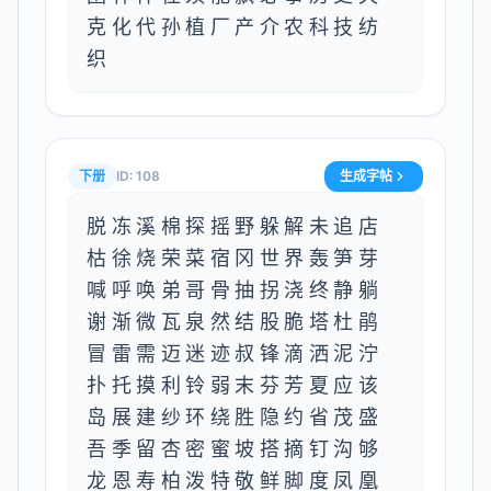
克化代孙植厂产介农科技纺
织
下册
ID:
108
生成字帖
脱冻溪棉探摇野躲解未追店
枯徐烧荣菜宿冈世界轰笋芽
喊呼唤弟哥骨抽拐浇终静躺
谢渐微瓦泉然结股脆塔杜鹃
冒雷需迈迷迹叔锋滴洒泥泞
扑托摸利铃弱末芬芳夏应该
岛展建纱环绕胜隐约省茂盛
吾季留杏密蜜坡搭摘钉沟够
龙恩寿柏泼特敬鲜脚度凤凰