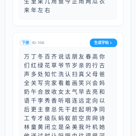
生里果几用鱼今正雨两瓜衣
来年左右
下册
ID:
106
生成字帖
万丁冬百齐说话朋友春高你
们红绿花草爷节岁亲的行古
声多处知忙洗认扫真父母爸
全关写完家看着画笑兴会妈
奶午合放收女太气早去亮和
语千李秀香听唱连远定向以
后更主意总先干赶起明净同
工专才级队蚂蚁前空房网诗
林童黄闭立是朵美我叶机她
他送过时让吗吧虫往得很河