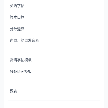
英语字帖
算术口算
分数运算
声母、韵母发音表
高清字帖模板
线条绘画模板
课表