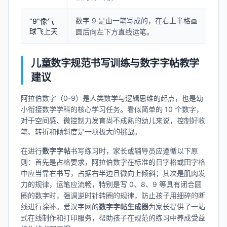
数字 9 是由一笔写成的，在右上半格画
“9”像气
球飞上天
圆后向左下方直线运笔。
儿童数字规范书写训练与数字字帖教学
建议
阿拉伯数字（0-9）是人类数学与逻辑思维的起点，也是幼
小衔接数学学科的核心学习任务。看似简单的 10 个数字，
对于空间感、微控制力发育尚不成熟的幼儿来说，控制好收
笔、转折和倾斜度是一项极大的挑战。
在进行
数字字帖
书写练习时，家长或辅导员应遵循以下原
则：首先是占格要求，阿拉伯数字在标准的日字格或田字格
中应当靠右书写，占据右半边且微向上倾斜；其次是肌肉发
力的规律，运笔应流畅，特别是写 0、8、9 等具有闭合圆
圈的数字时，强调逆时针转圈的规律，防止孩子用细碎的断
线进行涂补。爱汉字网的
数字字帖生成器
为家长提供了一站
式在线制作和打印服务，帮助孩子在规范的练习中养成受益