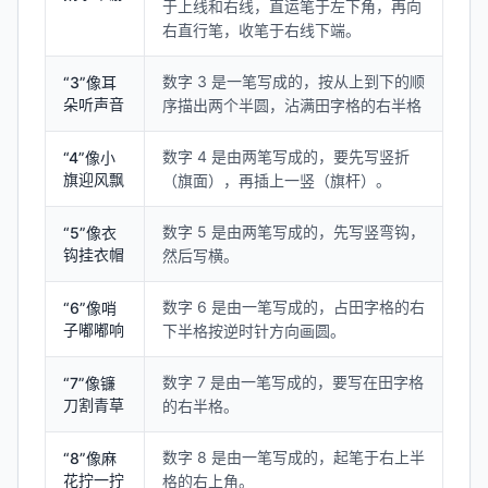
于上线和右线，直运笔于左下角，再向
右直行笔，收笔于右线下端。
数字 3 是一笔写成的，按从上到下的顺
“3”像耳
朵听声音
序描出两个半圆，沾满田字格的右半格
数字 4 是由两笔写成的，要先写竖折
“4”像小
旗迎风飘
（旗面），再插上一竖（旗杆）。
数字 5 是由两笔写成的，先写竖弯钩，
“5”像衣
钩挂衣帽
然后写横。
数字 6 是由一笔写成的，占田字格的右
“6”像哨
子嘟嘟响
下半格按逆时针方向画圆。
数字 7 是由一笔写成的，要写在田字格
“7”像镰
刀割青草
的右半格。
数字 8 是由一笔写成的，起笔于右上半
“8”像麻
花拧一拧
格的右上角。